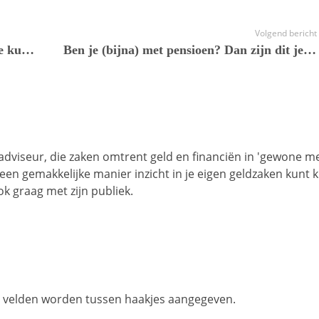
Volgend bericht
Zo bereken je zelf hoeveel hypotheek je kunt lenen
Ben je (bijna) met pensioen? Dan zijn dit je hypotheekmogelijkheden
 adviseur, die zaken omtrent geld en financiën in 'gewone m
op een gemakkelijke manier inzicht in je eigen geldzaken kunt k
k graag met zijn publiek.
te velden worden tussen haakjes aangegeven.