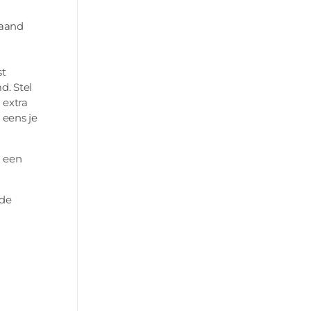
maand
st
d. Stel
 extra
 eens je
g een
 de