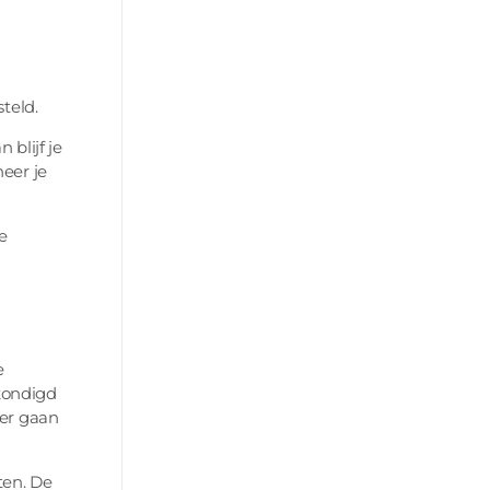
teld.
blijf je
eer je
e
e
kondigd
eer gaan
ten. De