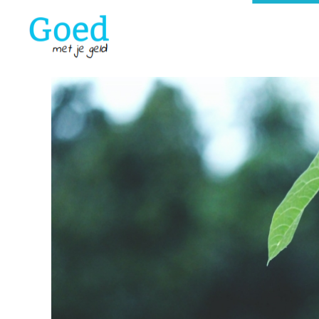
Goedmetjegeld
maakt 'moeilijke' financiën makkelijk