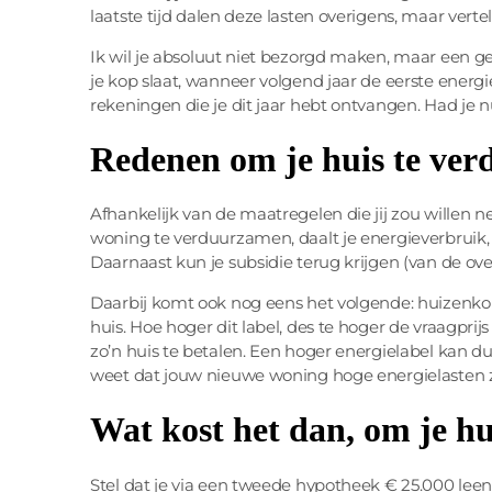
laatste tijd dalen deze lasten overigens, maar verte
Ik wil je absoluut niet bezorgd maken, maar een ge
je kop slaat, wanneer volgend jaar de eerste energi
rekeningen die je dit jaar hebt ontvangen. Had je 
Redenen om je huis te ve
Afhankelijk van de maatregelen die jij zou willen n
woning te verduurzamen, daalt je energieverbruik,
Daarnaast kun je subsidie terug krijgen (van de ov
Daarbij komt ook nog eens het volgende: huizenkop
huis. Hoe hoger dit label, des te hoger de vraagpri
zo’n huis te betalen. Een hoger energielabel kan du
weet dat jouw nieuwe woning hoge energielasten za
Wat kost het dan,
om je h
Stel dat je via een tweede hypotheek € 25.000 lee