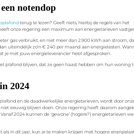
n een notendop
jsplafond
terug te lezen? Geeft niets, hierbij de regels van het
23) heeft onze regering een maximum aan energietarieven vastges
eter gas verbruikt, en niet meer dan 2.900 kWh aan stroom, dan 
 dan uiteindelijk zo’n € 240 per maand aan energielasten. Wann
wat je met jouw energieleverancier hebt afgesproken.
het plafond blijven, dat ze geen haast hebben om hun woning t
in 2024
jsplafond en de daadwerkelijke energietarieven, wordt door onz
 niet eeuwig blijven doen. Onze regering heeft daarom aange
en. Vanaf 2024 kunnen de ‘gewone’ (hogere?) energietarieven w
t als in dit jaar, kun je te maken krijgen met hogere energielas