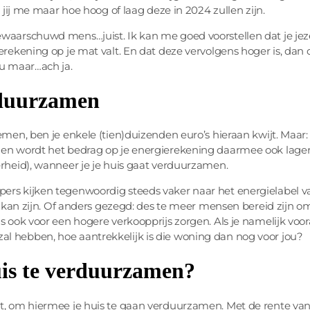
l jij me maar hoe hoog of laag deze in 2024 zullen zijn.
waarschuwd mens…juist. Ik kan me goed voorstellen dat je jeze
erekening op je mat valt. En dat deze vervolgens hoger is, dan 
nu maar…ach ja.
rduurzamen
emen, ben je enkele (tien)duizenden euro’s hieraan kwijt. Maar: 
 en wordt het bedrag op je energierekening daarmee ook lager
erheid), wanneer je je huis gaat verduurzamen.
ers kijken tegenwoordig steeds vaker naar het energielabel v
js kan zijn. Of anders gezegd: des te meer mensen bereid zijn o
s ook voor een hogere verkoopprijs zorgen. Als je namelijk voora
l hebben, hoe aantrekkelijk is die woning dan nog voor jou?
uis te verduurzamen?
nt, om hiermee je huis te gaan verduurzamen. Met de rente va