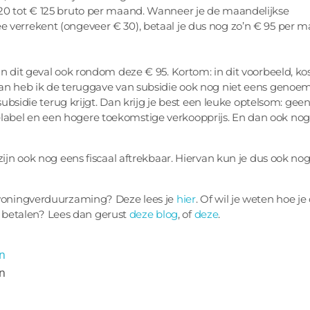
20 tot € 125 bruto per maand. Wanneer je de maandelijkse
 verrekent (ongeveer € 30), betaal je dus nog zo’n € 95 per 
n dit geval ook rondom deze € 95. Kortom: in dit voorbeeld, ko
dan heb ik de teruggave van subsidie ook nog niet eens genoem
subsidie terug krijgt. Dan krijg je best een leuke optelsom: geen
abel en een hogere toekomstige verkoopprijs. En dan ook nog
zijn ook nog eens fiscaal aftrekbaar. Hiervan kun je dus ook no
j woningverduurzaming? Deze lees je
hier
. Of wil je weten hoe je
betalen? Lees dan gerust
deze blog
, of
deze
.