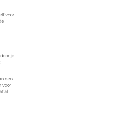
lf voor
de
door je
.
an een
m voor
f al
n