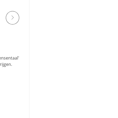
ensentaal'
rijgen.