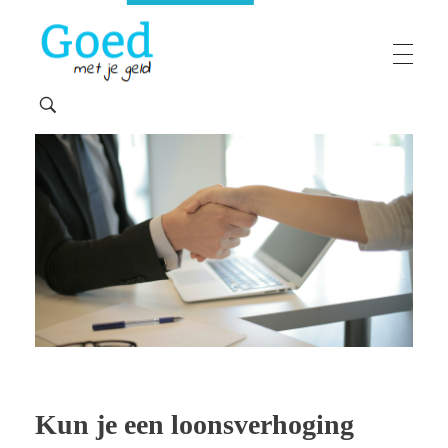
Goedmetjegeld
maakt 'moeilijke' financiën makkelijk
Kun je een loonsverhoging