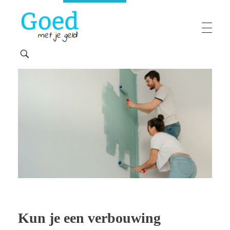
Goedmetjegeld
maakt 'moeilijke' financiën makkelijk
Kun je een verbouwing