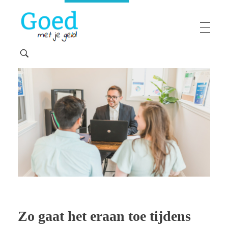
Goedmetjegeld
maakt 'moeilijke' financiën makkelijk
Zo gaat het eraan toe tijdens