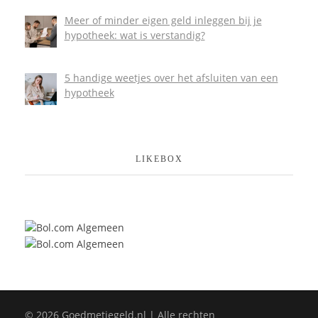
Meer of minder eigen geld inleggen bij je
hypotheek: wat is verstandig?
5 handige weetjes over het afsluiten van een
hypotheek
LIKEBOX
© 2026 Goedmetjegeld.nl | Alle rechten