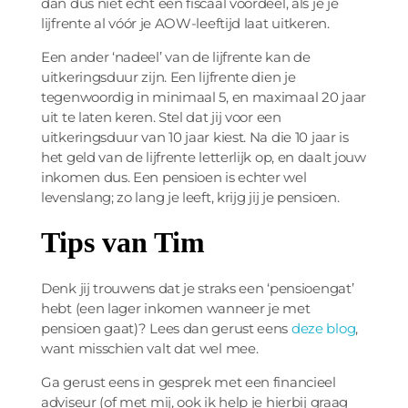
dan dus niet echt een fiscaal voordeel, als je je
lijfrente al vóór je AOW-leeftijd laat uitkeren.
Een ander ‘nadeel’ van de lijfrente kan de
uitkeringsduur zijn. Een lijfrente dien je
tegenwoordig in minimaal 5, en maximaal 20 jaar
uit te laten keren. Stel dat jij voor een
uitkeringsduur van 10 jaar kiest. Na die 10 jaar is
het geld van de lijfrente letterlijk op, en daalt jouw
inkomen dus. Een pensioen is echter wel
levenslang; zo lang je leeft, krijg jij je pensioen.
Tips van Tim
Denk jij trouwens dat je straks een ‘pensioengat’
hebt (een lager inkomen wanneer je met
pensioen gaat)? Lees dan gerust eens
deze blog
,
want misschien valt dat wel mee.
Ga gerust eens in gesprek met een financieel
adviseur (of met mij, ook ik help je hierbij graag