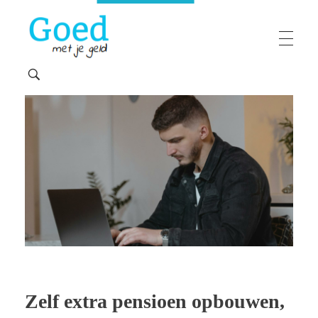
Goedmetjegeld
maakt 'moeilijke' financiën makkelijk
Zelf extra pensioen opbouwen,