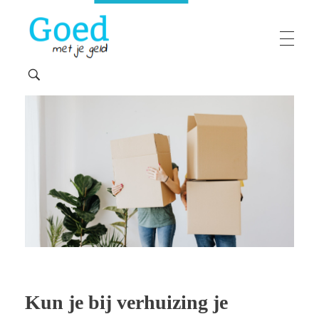
Goedmetjegeld
maakt 'moeilijke' financiën makkelijk
Kun je bij verhuizing je