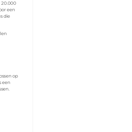
€ 20.000
door een
s die
llen
lossen op
s een
ssen.