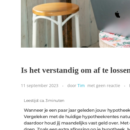
Is het verstandig om af te loss
11 september 2023
door
Tim
met
geen reactie
Leestijd: ca. 3 minuten
Wanneer je een paar jaar geleden jouw hypotheek h
Vergeleken met de huidige hypotheekrentes natuur
daardoor houd jij maandelijks vast geld over. Me
doen. Zoals een extra aflossing op je hypotheek. M