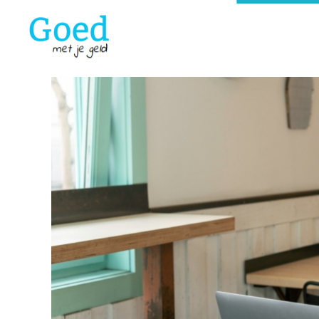
Goedmetjegeld
maakt 'moeilijke' financiën makkelijk