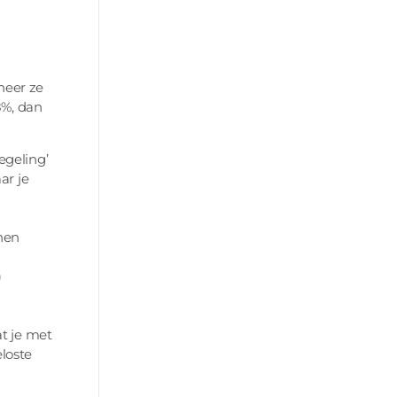
neer ze
8%, dan
egeling’
ar je
nen
)
t je met
eloste