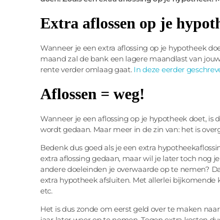
Extra aflossen op je hypot
Wanneer je een extra aflossing op je hypotheek do
maand zal de bank een lagere maandlast van jouw re
rente verder omlaag gaat.
In deze eerder geschrev
Aflossen = weg!
Wanneer je een aflossing op je hypotheek doet, is d
wordt gedaan. Maar meer in de zin van: het is over
Bedenk dus goed als je een extra hypotheekaflossi
extra aflossing gedaan, maar wil je later toch nog
andere doeleinden je overwaarde op te nemen? Dan
extra hypotheek afsluiten. Met allerlei bijkomende 
etc.
Het is dus zonde om eerst geld over te maken naar 
jaar later weer op te nemen. Tegen extra kosten du