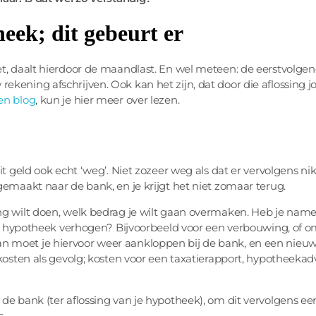
heek; dit gebeurt er
et, daalt hierdoor de maandlast. En wel meteen: de eerstvolge
kening afschrijven. Ook kan het zijn, dat door die aflossing 
en blog
, kun je hier meer over lezen.
it geld ook echt ‘weg’. Niet zozeer weg als dat er vervolgens n
gemaakt naar de bank, en je krijgt het niet zomaar terug.
ng wilt doen, welk bedrag je wilt gaan overmaken. Heb je name
 je hypotheek verhogen? Bijvoorbeeld voor een verbouwing, of o
 moet je hiervoor weer aankloppen bij de bank, en een nieuw
kosten als gevolg; kosten voor een taxatierapport, hypotheekadv
de bank (ter aflossing van je hypotheek), om dit vervolgens ee
s.