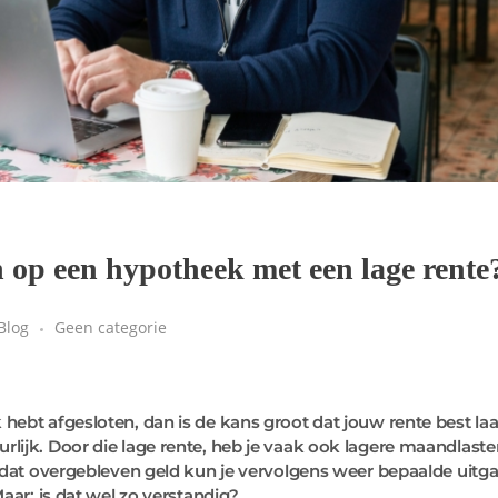
en op een hypotheek met een lage rente
Blog
Geen categorie
ebt afgesloten, dan is de kans groot dat jouw rente best laag
lijk. Door die lage rente, heb je vaak ook lagere maandlaste
t dat overgebleven geld kun je vervolgens weer bepaalde uitg
aar: is dat wel zo verstandig?