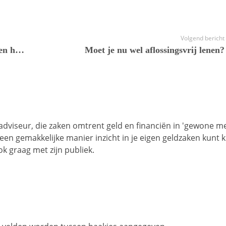
Volgend bericht
Geld lenen voor een verbouwing: via een hypotheek, of persoonlijke lening?
Moet je nu wel aflossingsvrij lenen?
 adviseur, die zaken omtrent geld en financiën in 'gewone m
op een gemakkelijke manier inzicht in je eigen geldzaken kunt k
k graag met zijn publiek.