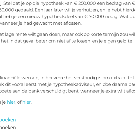
j. Stel dat je op die hypotheek van € 250.000 een bedrag van 
0.000 gedaald. Een jaar later wil je verhuizen, en je hebt hier
al heb je een nieuw hypotheekdeel van € 70.000 nodig. Wat du
, wanneer je had gewacht met aflossen.
et lage rente wilt gaan doen, maar ook op korte termijn zou wi
het in dat geval beter om niet af te lossen, en je eigen geld te
e financiële wensen, in hoeverre het verstandig is om extra af te 
eek dit vooral eerst met je hypotheekadviseur, en doe daarna pa
boete aan de bank verschuldigt bent, wanneer je extra wilt aflo
s je
hier
, of
hier
.