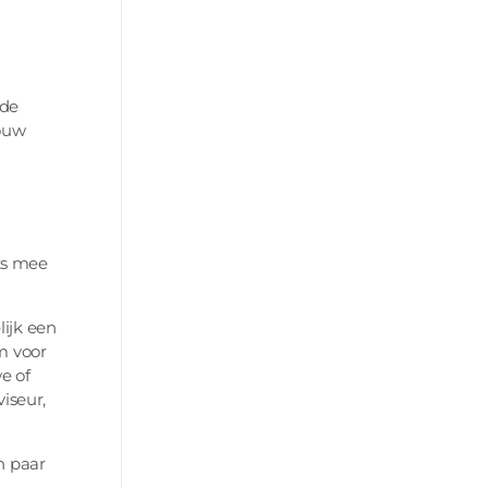
nde
jouw
iks mee
lijk een
m voor
e of
iseur,
n paar