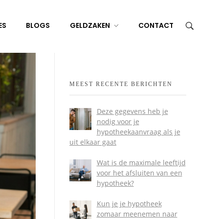
ES
BLOGS
GELDZAKEN
CONTACT
MEEST RECENTE BERICHTEN
Deze gegevens heb je
nodig voor je
hypotheekaanvraag als je
uit elkaar gaat
Wat is de maximale leeftijd
voor het afsluiten van een
hypotheek?
Kun je je hypotheek
zomaar meenemen naar