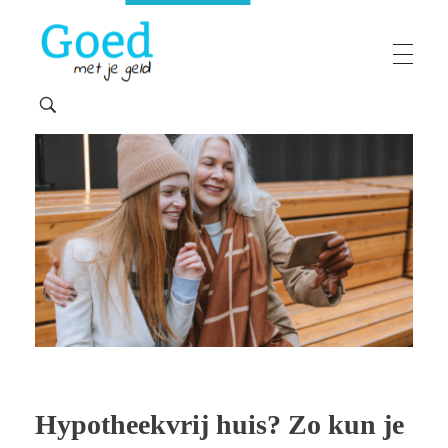
Goedmetjegeld
maakt 'moeilijke' financiën makkelijk
Hypotheekvrij huis? Zo kun je