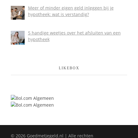
Meer of minder eigen geld inleggen bij je
hypotheek: wat is verstandig?
5 handige weetjes over het afsluiten van een
hypotheek
LIKEBOX
© 2026 Goedmetjegeld.nl | Alle rechten