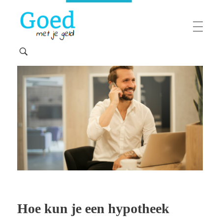
Goedmetjegeld
maakt 'moeilijke' financiën makkelijk
Hoe kun je een hypotheek