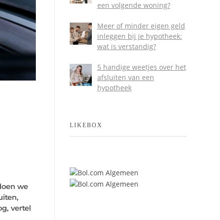
een volgende woning?
Meer of minder eigen geld
inleggen bij je hypotheek:
wat is verstandig?
5 handige weetjes over het
afsluiten van een
hypotheek
LIKEBOX
 doen we
uiten,
g, vertel