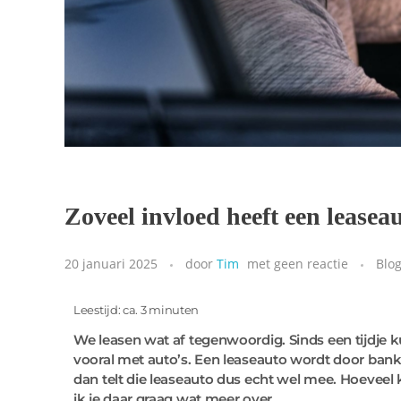
Zoveel invloed heeft een lease
20 januari 2025
door
Tim
met
geen reactie
Blo
Leestijd: ca. 3 minuten
We leasen wat af tegenwoordig. Sinds een tijdje k
vooral met auto’s. Een leaseauto wordt door banke
dan telt die leaseauto dus echt wel mee. Hoeveel k
ik je daar graag wat meer over.