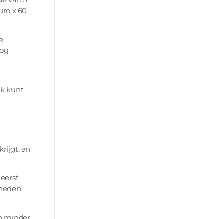
uro x 60
e
nog
ek kunt
rijgt, en
 eerst
kheden.
en minder