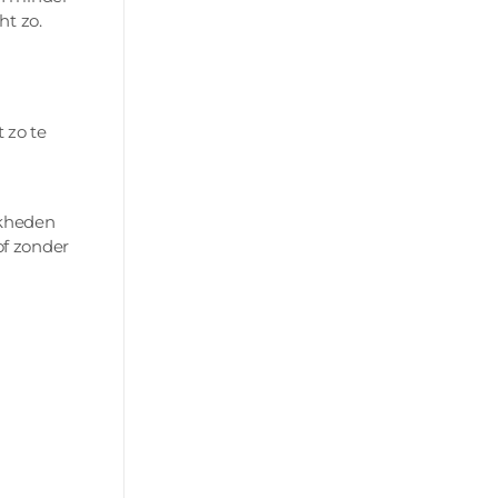
ht zo.
 zo te
jkheden
of zonder