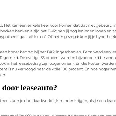
rd. Het kan een enkele keer voor komen dat dat niet gebeurt, 
ecken banken altijd het BKR: heb jij nog leningen lopen en zo
en hypotheek gaat afsluiten? Of beter gezegd: kun jij je hypothee
r een hoger bedrag bij het BKR ingeschreven. Eerst werd een l
KR gemeld. De overige 35 procent werden bijvoorbeeld beschou
 ook in het leasebedrag zijn opgenomen). En die kosten werden
cent is nu verhoogd naar de volle 100 procent. En hoe hoger he
nen.
 door leaseauto?
theek kun je dan daadwerkelijk minder krijgen, als je een leas
je maandelijks 400 euro aan je leaseauto betaalt, voor een perio