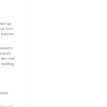
maar ga
 ja, kun
k betalen,
easeauto
wd als
 dan niet
t bedrag
eauto
de van 5