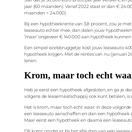
jaar (60 maanden). Vanaf 2022 staat er dan € 24.0
maanden = 24.000).
Bij een hypotheekrente van 3,8 procent, zou je met 
leaseauto echter mee, dan dalen jouw hypotheekmo
‘maar’ ongeveer € 140.000 aan hypotheek kunnen k
Een simpel ezelsbruggetje: kost jouw leaseauto 4
hypotheek krijgen. Met de rentes van nu (januari 
lenen.
Krom, maar toch echt waa
Heb je eerst een hypotheek afgesloten, en ga je dan
volgens de leasemaatschappij ook kunt betalen, is 
Het is krom, maar toch echt waar: in deze volgord
een leaseauto aanschaffen en dan een hypotheek af
Maar eerst een hypotheek en daarna een leaseauto
Dit komt omdat er bij het afsluiten van een lease