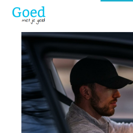
Goedmetjegeld
maakt 'moeilijke' financiën makkelijk