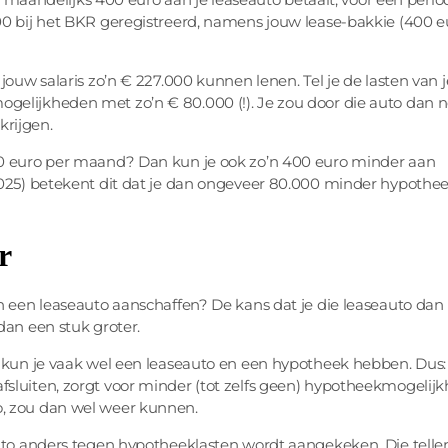
00 bij het BKR geregistreerd, namens jouw lease-bakkie (400 e
jouw salaris zo’n € 227.000 kunnen lenen. Tel je de lasten van j
gelijkheden met zo’n € 80.000 (!). Je zou door die auto dan 
rijgen.
00 euro per maand? Dan kun je ook zo’n 400 euro minder aan
2025) betekent dit dat je dan ongeveer 80.000 minder hypothe
r
 een leaseauto aanschaffen? De kans dat je die leaseauto dan k
dan een stuk groter.
e kun je vaak wel een leaseauto en een hypotheek hebben. Dus:
sluiten, zorgt voor minder (tot zelfs geen) hypotheekmogelij
, zou dan wel weer kunnen.
auto anders tegen hypotheeklasten wordt aangekeken. Die tell