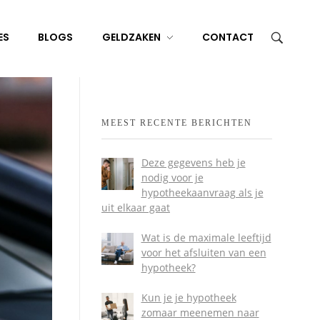
ES
BLOGS
GELDZAKEN
CONTACT
MEEST RECENTE BERICHTEN
Deze gegevens heb je
nodig voor je
hypotheekaanvraag als je
uit elkaar gaat
Wat is de maximale leeftijd
voor het afsluiten van een
hypotheek?
Kun je je hypotheek
zomaar meenemen naar