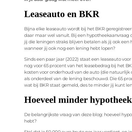
Leaseauto en BKR
Bijna elke leaseauto wordt bij het BKR geregistree
daar maar wel vanuit. Bij een hypotheekaanvraag ch
jij die leningen straks blijven betalen als jij ook e
wanneer jij ook nog een lening hebt lopen?
Sinds een paar jaar (2022) staat een leaseauto voo
nog voor 65 procent van het leasebedrag bij het B
kosten voor onderhoud van de auto (die natuurlijk
als onderdeel van de lening beschouwd. Die 65 pro
wat bij BKR staat gemeld, des te minder jij kunt le
Hoeveel minder hypotheek
De belangrijkste vraag van deze blog: hoeveel hypo
hebt?
Stel dat je 50.000 euro bruto per jaar verdient, en 