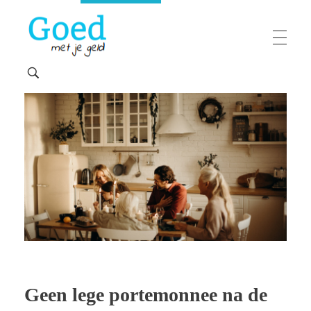
Goedmetjegeld
maakt 'moeilijke' financiën makkelijk
Geen lege portemonnee na de