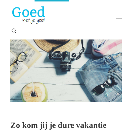
Goedmetjegeld
maakt 'moeilijke' financiën makkelijk
Zo kom jij je dure vakantie