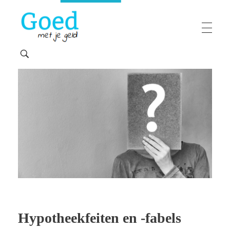
Goedmetjegeld
maakt 'moeilijke' financiën makkelijk
Hypotheekfeiten en -fabels