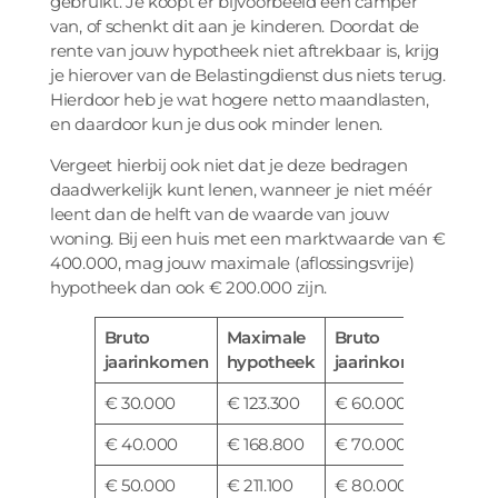
gebruikt. Je koopt er bijvoorbeeld een camper
van, of schenkt dit aan je kinderen. Doordat de
rente van jouw hypotheek niet aftrekbaar is, krijg
je hierover van de Belastingdienst dus niets terug.
Hierdoor heb je wat hogere netto maandlasten,
en daardoor kun je dus ook minder lenen.
Vergeet hierbij ook niet dat je deze bedragen
daadwerkelijk kunt lenen, wanneer je niet méér
leent dan de helft van de waarde van jouw
woning. Bij een huis met een marktwaarde van €
400.000, mag jouw maximale (aflossingsvrije)
hypotheek dan ook € 200.000 zijn.
Bruto
Maximale
Bruto
Maxi
jaarinkomen
hypotheek
jaarinkomen
hypo
€ 30.000
€ 123.300
€ 60.000
€ 26
€ 40.000
€ 168.800
€ 70.000
€ 33
€ 50.000
€ 211.100
€ 80.000
€ 39