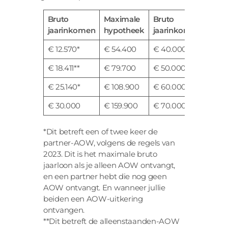
Bruto
Maximale
Bruto
Maxi
jaarinkomen
hypotheek
jaarinkomen
hypo
€ 12.570*
€ 54.400
€ 40.000
€ 217
€ 18.411**
€ 79.700
€ 50.000
€ 29
€ 25.140*
€ 108.900
€ 60.000
€ 35
€ 30.000
€ 159.900
€ 70.000
€ 44
*Dit betreft een of twee keer de
partner-AOW, volgens de regels van
2023. Dit is het maximale bruto
jaarloon als je alleen AOW ontvangt,
en een partner hebt die nog geen
AOW ontvangt. En wanneer jullie
beiden een AOW-uitkering
ontvangen.
**Dit betreft de alleenstaanden-AOW