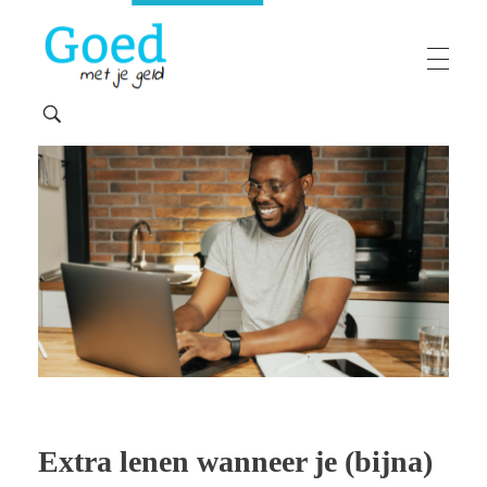
Goedmetjegeld
maakt 'moeilijke' financiën makkelijk
Extra lenen wanneer je (bijna)